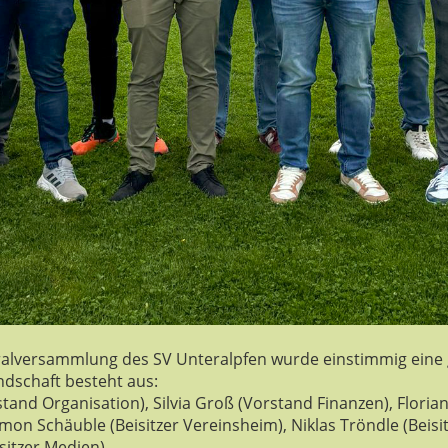
ralversammlung des SV Unteralpfen wurde einstimmig eine 
ndschaft besteht aus:
and Organisation), Silvia Groß (Vorstand Finanzen), Florian F
imon Schäuble (Beisitzer Vereinsheim), Niklas Tröndle (Beisi
sitzer Medien).